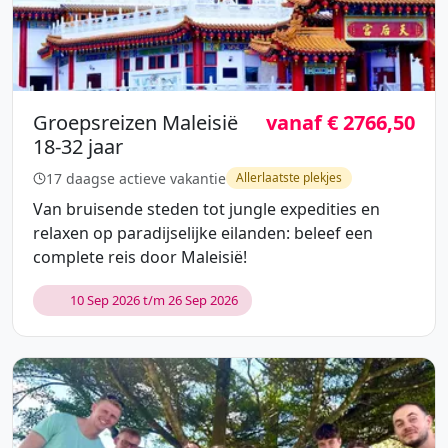
Groepsreizen Maleisië
vanaf € 2766,50
18-32 jaar
17 daagse actieve vakantie
Allerlaatste plekjes
Van bruisende steden tot jungle expedities en
relaxen op paradijselijke eilanden: beleef een
complete reis door Maleisië!
10 Sep 2026 t/m 26 Sep 2026