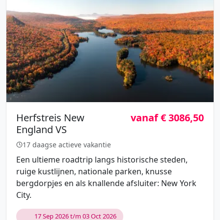
Herfstreis New
vanaf € 3086,50
England VS
17 daagse actieve vakantie
Een ultieme roadtrip langs historische steden,
ruige kustlijnen, nationale parken, knusse
bergdorpjes en als knallende afsluiter: New York
City.
17 Sep 2026 t/m 03 Oct 2026