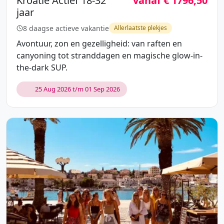
Kroatië Actief 18-32
vanaf € 1796,50
jaar
8 daagse actieve vakantie
Allerlaatste plekjes
Avontuur, zon en gezelligheid: van raften en
canyoning tot stranddagen en magische glow-in-
the-dark SUP.
25 Aug 2026 t/m 01 Sep 2026