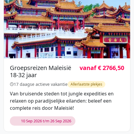
Groepsreizen Maleisië
vanaf € 2766,50
18-32 jaar
17 daagse actieve vakantie
Allerlaatste plekjes
Van bruisende steden tot jungle expedities en
relaxen op paradijselijke eilanden: beleef een
complete reis door Maleisië!
10 Sep 2026 t/m 26 Sep 2026