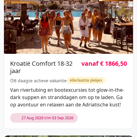
Kroatië Comfort 18-32
vanaf € 1866,50
jaar
8 daagse actieve vakantie
Allerlaatste plekjes
Van rivertubing en bootexcursies tot glow-in-the-
dark suppen en stranddagen om op te laden. Ga
op avontuur en relaxen aan de Adriatische kust!
27 Aug 2026 t/m 03 Sep 2026