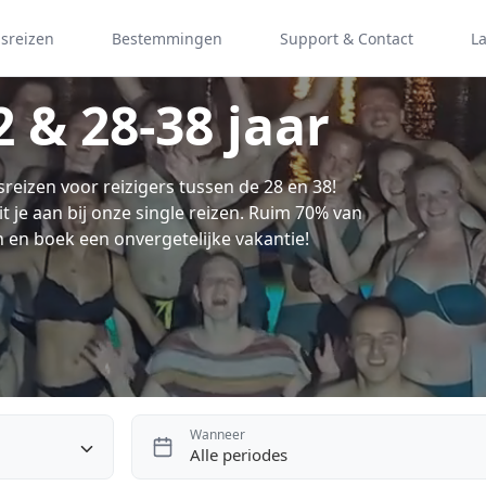
psreizen
Bestemmingen
Support & Contact
L
 & 28-38 jaar
eizen voor reizigers tussen de 28 en 38!
luit je aan bij onze single reizen. Ruim 70% van
n en boek een onvergetelijke vakantie!
Wanneer
Alle periodes