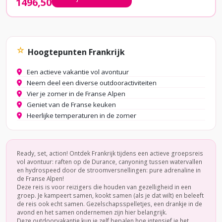
1496,50
☆
Hoogtepunten Frankrijk
Een actieve vakantie vol avontuur
Neem deel een diverse outdooractiviteiten
Vier je zomer in de Franse Alpen
Geniet van de Franse keuken
Heerlijke temperaturen in de zomer
Ready, set, action! Ontdek Frankrijk tijdens een actieve groepsreis
vol avontuur: raften op de Durance, canyoning tussen watervallen
en hydrospeed door de stroomversnellingen: pure adrenaline in
de Franse Alpen!
Deze reis is voor reizigers die houden van gezelligheid in een
groep. Je kampeert samen, kookt samen (als je dat wilt) en beleeft
de reis ook echt samen. Gezelschapsspelletjes, een drankje in de
avond en het samen ondernemen zijn hier belangrijk.
Deze outdoorvakantie kun je zelf bepalen hoe intensief je het