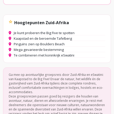
☆
Hoogtepunten Zuid-Afrika
Je kunt proberen the Big Five te spotten
Kaapstad en de beroemde Tafelberg
Pinguïns zien op Boulders Beach
Mega gevarieerde bestemming
Te combineren met koninkrijk eSwatini
Ga mee op avontuurlijke groepsreis door Zuid-Afrika en eSwatini:
van Kaapstad to de Big Five! Ervaar de natuur, het wildlife én de
gastvrijheid vam Zuid-Afrika tijdens deze complete rondreis,
inclusief comfortabele overnachtingen in lodges, hostels en eco-
accommodaties.
Deze groepsreizen passen goed bij reizigers die houden van
avontuur, natuur, dieren en afwisselende ervaringen. Je reist met
deelnemers die openstaan voor nieuwe culturen, natuurwonderen
en de spannende diversitieit van Zuid-Afrika willen ervaren. Deze
reizigers vinden het leuk om actief bezig te zijn, nieuwe dingen te