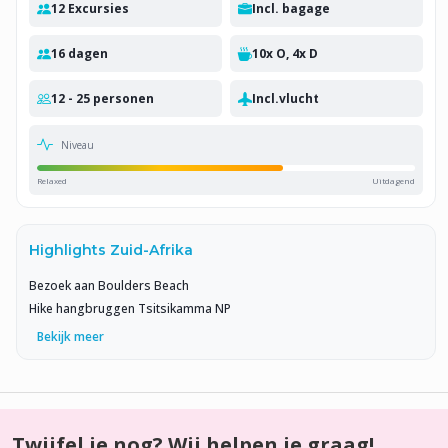
12 Excursies
Incl. bagage
16 dagen
10x O, 4x D
12 - 25 personen
Incl.vlucht
Niveau
Relaxed
Uitdagend
Highlights Zuid-Afrika
Bezoek aan Boulders Beach
Hike hangbruggen Tsitsikamma NP
Bekijk meer
Twijfel je nog? Wij helpen je graag!