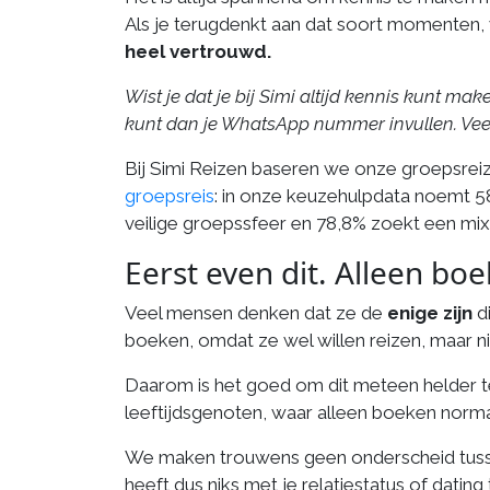
Als je terugdenkt aan dat soort momenten, w
heel vertrouwd.
Wist je dat je bij Simi altijd kennis kunt 
kunt dan je WhatsApp nummer invullen. Veel 
Bij Simi Reizen baseren we onze groepsrei
groepsreis
: in onze keuzehulpdata noemt 5
veilige groepssfeer en 78,8% zoekt een mix
Eerst even dit. Alleen boe
Veel mensen denken dat ze de
enige zijn
di
boeken, omdat ze wel willen reizen, maar nie
Daarom is het goed om dit meteen helder 
leeftijdsgenoten, waar alleen boeken norma
We maken trouwens geen onderscheid tus
heeft dus niks met je relatiestatus of datin