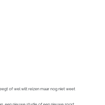
weegt of wel wilt reizen maar nog niet weet
n, een nieuwe studie of een nieuwe sport.