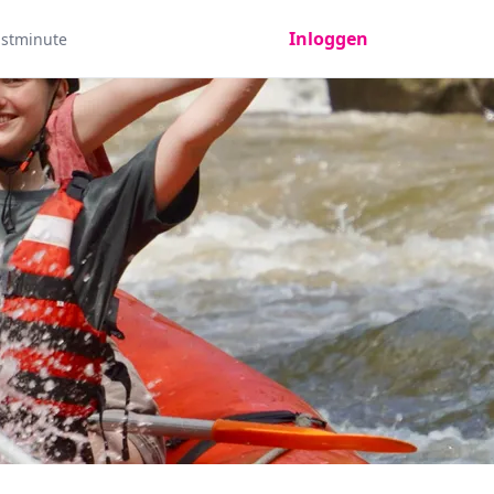
Inloggen
astminute