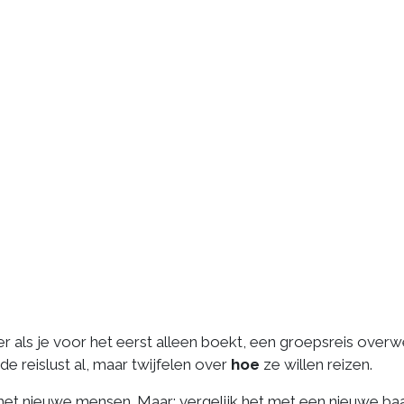
ker als je voor het eerst alleen boekt, een groepsreis over
e reislust al, maar twijfelen over
hoe
ze willen reizen.
met nieuwe mensen. Maar: vergelijk het met een nieuwe baa