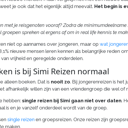
eet je ook dat het eigenlijk altijd meevalt.
Het begin is 
maken met je reisgenoten vooraf? Zodra de minimumdeelname 
groepen spreken al ergens af om in real life kennis te ma
zen niet op aannames over jongeren, maar op
wat jongeren
8,1% nieuwe mensen leren kennen als belangrijke reden om
 van vrijheid en geregelde onderdelen.
ken is bij Simi Reizen normaal
e alleen boeken. Dat is
nooit zo
. Bij jongerenreizen is het 
t afhankelijk willen zijn van een vriendengroep die wel of 
te hebben:
single reizen bij Simi gaan niet over daten
. H
al is en je vanzelf onderdeel wordt van de groep.
sen
single reizen
en groepsreizen. Onze reizen zijn groepsre
g te maken.