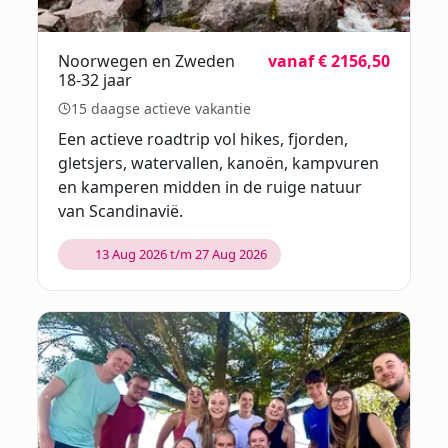
Noorwegen en Zweden
vanaf € 2156,50
18-32 jaar
15 daagse actieve vakantie
Een actieve roadtrip vol hikes, fjorden,
gletsjers, watervallen, kanoën, kampvuren
en kamperen midden in de ruige natuur
van Scandinavië.
13 Aug 2026 t/m 27 Aug 2026