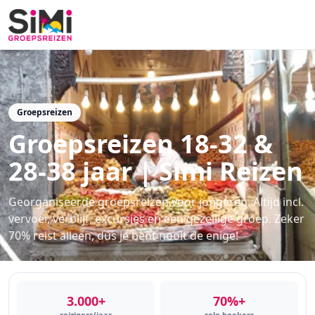
Groepsreizen
Groepsreizen 18-32 &
28-38 jaar | Simi Reizen
Georganiseerde groepsreizen voor jongeren. Altijd incl.
vervoer, verblijf, excursies en een gezellige groep. Zeker
70% reist alleen, dus je bent nooit de enige!
3.000+
70%+
reizigers/jaar
solo boekers