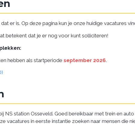
en
e dat er is. Op deze pagina kun je onze huidige vacatures vi
Dat betekent dat je er nog voor kunt solliciteren!
rplekken:
en hebben als startperiode
september 2026
.
O)
n
bij NS station Osseveld. Goed bereikbaar met trein en aut
e vacatures in eerste instantie zoeken naar mensen die ni