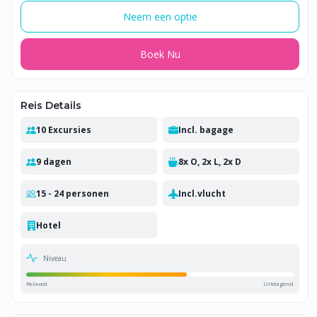
Neem een optie
Boek Nu
Reis Details
10 Excursies
Incl. bagage
9 dagen
8x O, 2x L, 2x D
15 - 24 personen
Incl.vlucht
Hotel
Niveau
Relaxed
Uitdagend