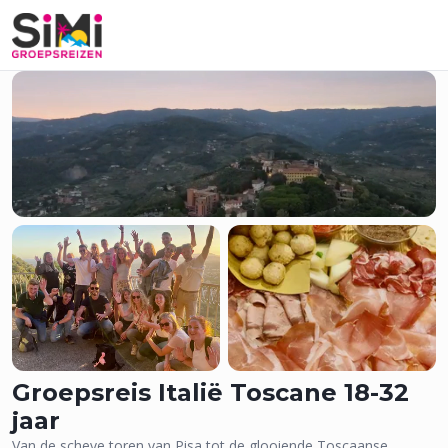
178 Foto's
Groepsreis Italië Toscane 18-32
jaar
Van de scheve toren van Pisa tot de glooiende Toscaanse