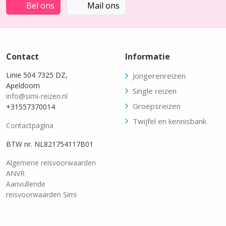
Bel ons
Mail ons
Contact
Informatie
Linie 504 7325 DZ,
Jongerenreizen
Apeldoorn
Single reizen
info@simi-reizen.nl
Groepsreizen
+31557370014
Twijfel en kennisbank
Contactpagina
BTW nr. NL821754117B01
Algemene reisvoorwaarden
ANVR
Aanvullende
reisvoorwaarden Simi