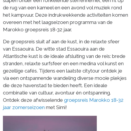
slapen onder een fonkelende sterrenhemel, een rit op
de rug van een kameel en een avond vol muziek rond
het kampvuur. Deze indrukwekkende activiteiten komen
overeen met het laagseizoen programma van de
Marokko groepsreis 18-32 jaar.
De groepsreis sluit af aan de kust, in de relaxte sfeer
van Essaouira. De witte stad Essaouira aan de
Atlantische kust is de ideale afsluiting van de reis: brede
stranden, relaxte surfsfeer en een medina vol kunst en
gezellige cafés. Tijdens een laatste citytour ontdek je
via een ontspannende wandeling diverse mooie plekjes
die deze havenstad te bieden heeft. Een ideale
combinatie van cultuur, avontuur én ontspanning.
Ontdek deze afwisselende
groepsreis Marokko 18-32
jaar zomerseizoen
met Simi!