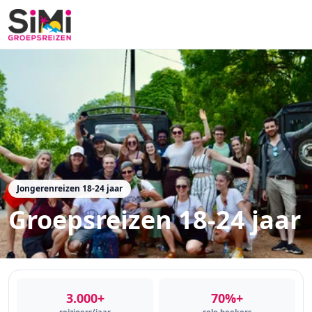
Jongerenreizen 18-24 jaar
Groepsreizen 18-24 jaar
3.000+
70%+
reizigers/jaar
solo boekers