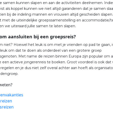
llie samen kunnen slapen en aan de activiteiten deelnemen. Indie
st als koppel kunnen we niet altijd garanderen dat je samen slaa
ien bij de indeling mannen en vrouwen altijd gescheiden slapen.
kt met de uiteindelijke groepssamenstelling en accommodatie/t
n we uiteraard jullie samen te laten slapen.
m aansluiten bij een groepsreis?
 niet? Hoewel het leuk is om met je vrienden op pad te gaan, i
 leuk om dat te doen als onderdeel van een grotere groep
jdsgenoten. Met name de reizen binnen Europa zijn populair om a
 een actieve jongerenreis te boeken. Groot voordeel is ook dat w
 regelen en je dus niet zelf overal achter aan hoeft als organisat
endengroep.
weten?
renvakanties
 reizen
sreizen