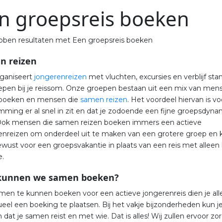
n groepsreis boeken
ben resultaten met Een groepsreis boeken
n reizen
rganiseert
jongerenreizen
met vluchten, excursies en verblijf sta
epen bij je reissom. Onze groepen bestaan uit een mix van men
 boeken en mensen die
samen reizen
. Het voordeel hiervan is vo
mming er al snel in zit en dat je zodoende een fijne groepsdyna
Ook mensen die samen reizen boeken immers een actieve
enreizen om onderdeel uit te maken van een grotere groep en 
ewust voor een groepsvakantie in plaats van een reis met alleen
e.
kunnen we samen boeken?
en te kunnen boeken voor een actieve jongerenreis dien je al
ueel een boeking te plaatsen. Bij het vakje bijzonderheden kun j
n dat je samen reist en met wie. Dat is alles! Wij zullen ervoor z