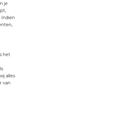
n je
pt,
 Indien
enten,
s het
ls
ij alles
or van