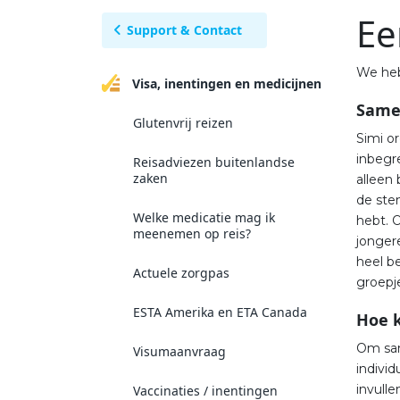
Ee
Support & Contact
We heb
Visa, inentingen en medicijnen
Same
Glutenvrij reizen
Simi o
inbegr
Reisadviezen buitenlandse
zaken
alleen
de ste
Welke medicatie mag ik
hebt. 
meenemen op reis?
jonger
heel b
Actuele zorgpas
groepj
ESTA Amerika en ETA Canada
Hoe 
Om sam
Visumaanvraag
individ
invulle
Vaccinaties / inentingen