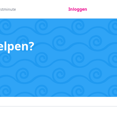
Inloggen
astminute
elpen?