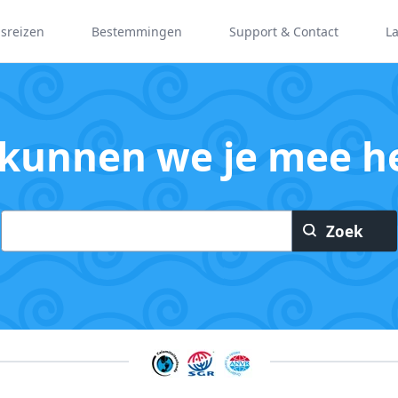
psreizen
Bestemmingen
Support & Contact
L
kunnen we je mee h