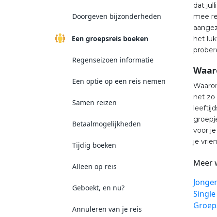
dat ju
Doorgeven bijzonderheden
mee rei
aangez
Een groepsreis boeken
het lu
probere
Regenseizoen informatie
Waaro
Een optie op een reis nemen
Waarom
net zo
Samen reizen
leefti
groepje
Betaalmogelijkheden
voor je
je vri
Tijdig boeken
Meer 
Alleen op reis
Jonge
Geboekt, en nu?
Single
Groep
Annuleren van je reis