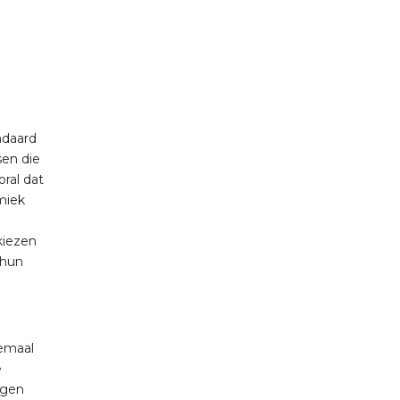
ndaard
sen die
oral dat
miek
kiezen
 hun
lemaal
e
orgen