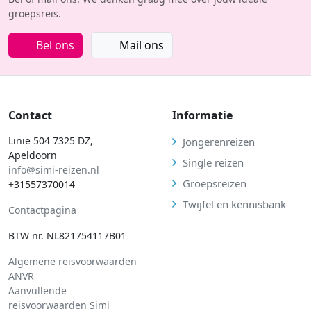
groepsreis.
Bel ons
Mail ons
Contact
Informatie
Linie 504 7325 DZ,
Jongerenreizen
Apeldoorn
Single reizen
info@simi-reizen.nl
Groepsreizen
+31557370014
Twijfel en kennisbank
Contactpagina
BTW nr. NL821754117B01
Algemene reisvoorwaarden
ANVR
Aanvullende
reisvoorwaarden Simi