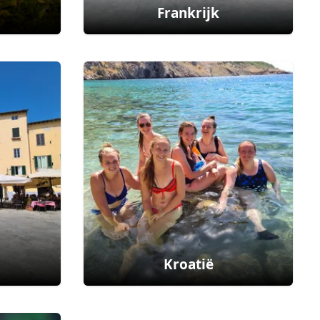
Frankrijk
Kroatië