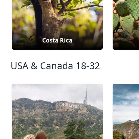
Costa Rica
USA & Canada 18-32