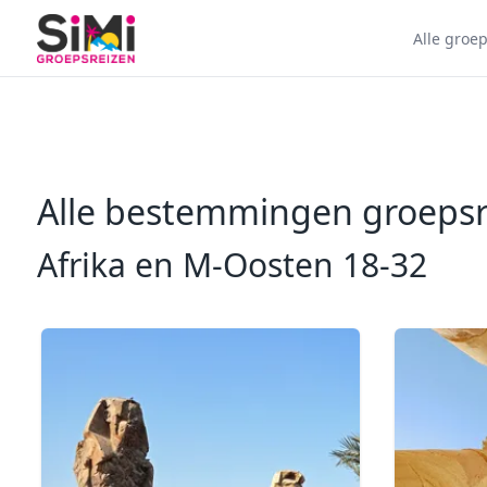
Alle groe
Alle bestemmingen groepsr
Afrika en M-Oosten 18-32