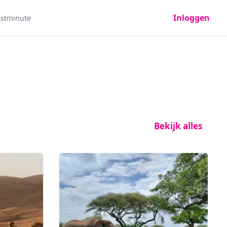
Inloggen
astminute
Bekijk alles