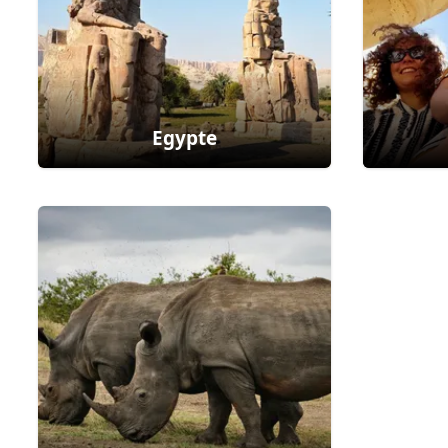
Egypte