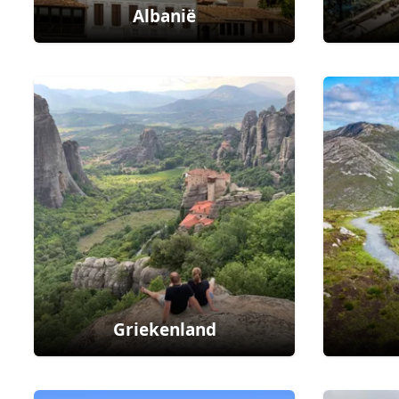
Albanië
Griekenland