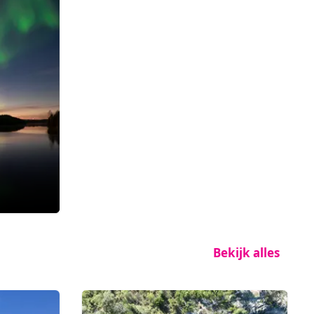
Bekijk alles