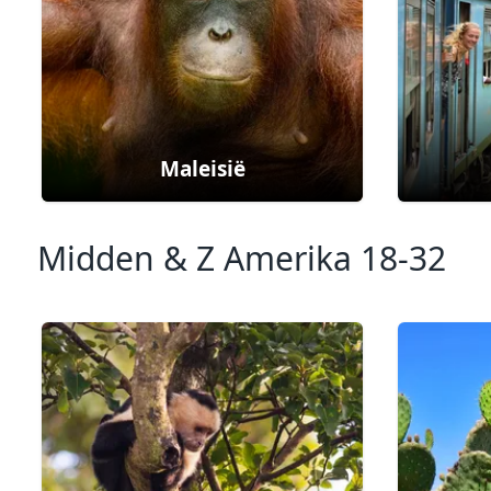
Maleisië
Midden & Z Amerika 18-32