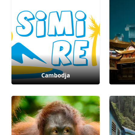
Cambodja