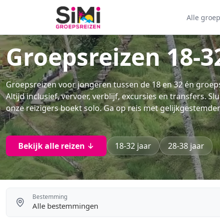
Alle groe
Groepsreizen 18-32
Groepsreizen voor jongeren tussen de 18 en 32 én groepsr
Altijd inclusief, vervoer, verblijf, excursies en transfers. S
onze reizigers boekt solo. Ga op reis met gelijkgestemde
Bekijk alle reizen ↓
18-32 jaar
28-38 jaar
Bestemming
Alle bestemmingen