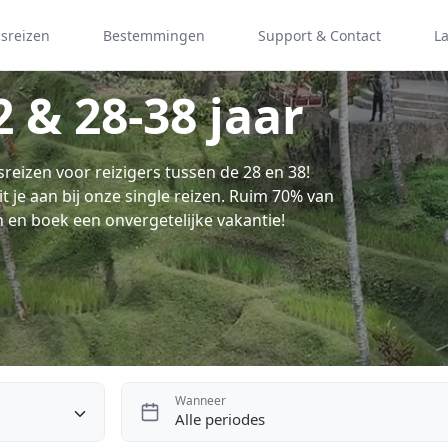
psreizen
Bestemmingen
Support & Contact
L
 & 28-38 jaar
eizen voor reizigers tussen de 28 en 38!
luit je aan bij onze single reizen. Ruim 70% van
n en boek een onvergetelijke vakantie!
Wanneer
Alle periodes